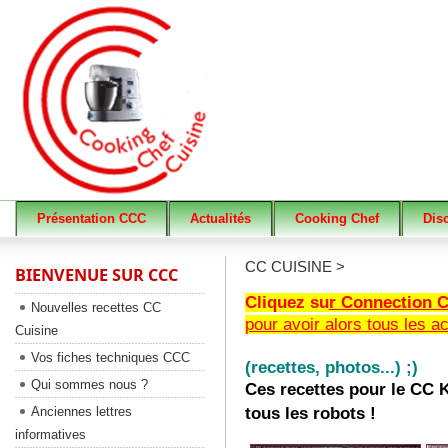
Présentation CCC
Actualités
Cooking Chef
Dis
CC CUISINE >
BIENVENUE SUR CCC
Cliquez su
r Connection
Nouvelles recettes CC
pour avoir alors tous les a
Cuisine
Vos fiches techniques CCC
(recettes, photos...) ;)
Qui sommes nous ?
Ces recettes pour le CC 
tous les robots !
Anciennes lettres
informatives