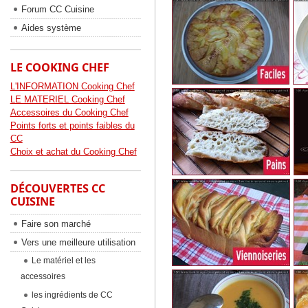
Forum CC Cuisine
Aides système
LE COOKING CHEF
L'INFORMATION Cooking Chef
LE MATERIEL Cooking Chef
Accessoires du Cooking Chef
Points forts et points faibles du
CC
Choix et achat du Cooking Chef
DÉCOUVERTES CC
CUISINE
Faire son marché
Vers une meilleure utilisation
Le matériel et les
accessoires
les ingrédients de CC