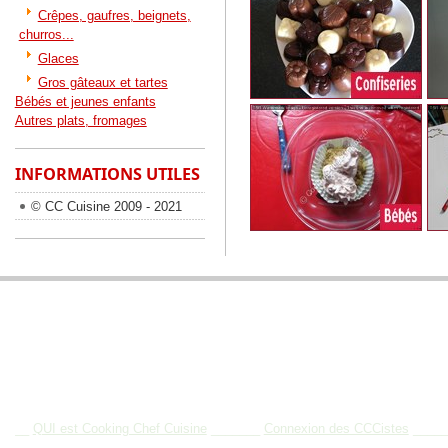
Crêpes, gaufres, beignets,
churros...
Glaces
Gros gâteaux et tartes
Bébés et jeunes enfants
Autres plats, fromages
INFORMATIONS UTILES
© CC Cuisine 2009 - 2021
BIENVENUE SUR COOKING CHEF CUISINE
__
QUI est Cooking Chef Cuisine
_______
Connexion des CCCistes
____