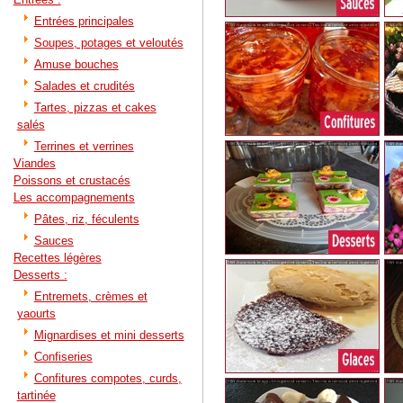
Entrées principales
Soupes, potages et veloutés
Amuse bouches
Salades et crudités
Tartes, pizzas et cakes
salés
Terrines et verrines
Viandes
Poissons et crustacés
Les accompagnements
Pâtes, riz, féculents
Sauces
Recettes légères
Desserts :
Entremets, crèmes et
yaourts
Mignardises et mini desserts
Confiseries
Confitures compotes, curds,
tartinée