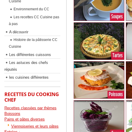
Cuisine
Environnement du CC
Les recettes CC Cuisine pas
à pas
A découvrir
Histoire de la pâtisserie CC
Cuisine
Les différentes cuissons
Les astuces des chefs
réputés
les cuisines différentes
RECETTES DU COOKING
CHEF
Recettes classées par thèmes
Boissons
Pains et pâtes diverses
Viennoiseries et leurs pâtes
Entrées :